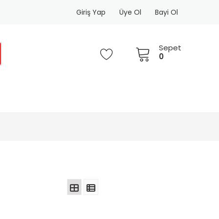
Giriş Yap
Üye Ol
Bayi Ol
Sepet
0