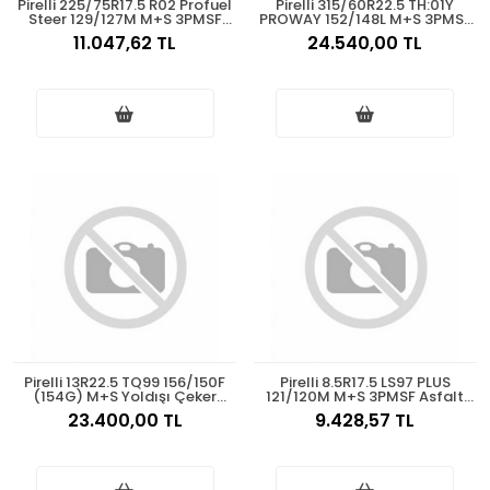
Pirelli 225/75R17.5 R02 Profuel
Pirelli 315/60R22.5 TH:01Y
Steer 129/127M M+S 3PMSF
PROWAY 152/148L M+S 3PMSF
Asfalt Düz 2025
Asfalt Çeker 2025
11.047,62 TL
24.540,00 TL
Pirelli 13R22.5 TQ99 156/150F
Pirelli 8.5R17.5 LS97 PLUS
(154G) M+S Yoldışı Çeker
121/120M M+S 3PMSF Asfalt
2025
Düz 2025
23.400,00 TL
9.428,57 TL