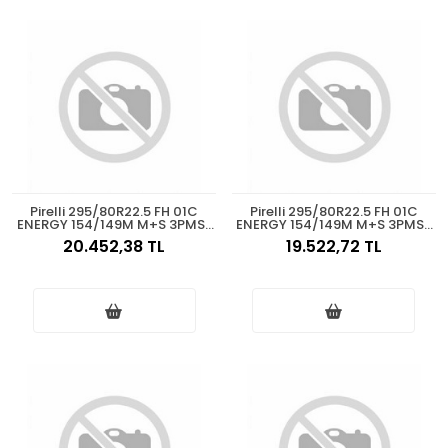
Pirelli 295/80R22.5 FH 01C
Pirelli 295/80R22.5 FH 01C
ENERGY 154/149M M+S 3PMSF
ENERGY 154/149M M+S 3PMSF
Asfalt Düz 2025
Asfalt Düz 2025
20.452,38 TL
19.522,72 TL