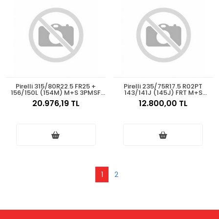
Pirelli 315/80R22.5 FR25 +
Pirelli 235/75R17.5 R02PT
156/150L (154M) M+S 3PMSF
143/141J (145J) FRT M+S
Asfalt Düz 2025
3PMSF Asfalt Treyler 2025
20.976,19 TL
12.800,00 TL
1
2