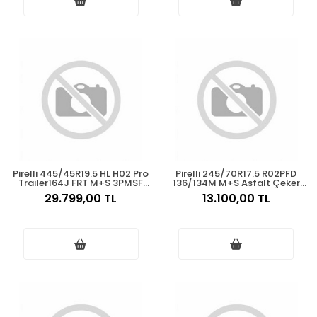
Pirelli 445/45R19.5 HL H02 Pro
Pirelli 245/70R17.5 R02PFD
Trailer164J FRT M+S 3PMSF
136/134M M+S Asfalt Çeker
Asfalt Treyler 2025
2025
29.799,00 TL
13.100,00 TL