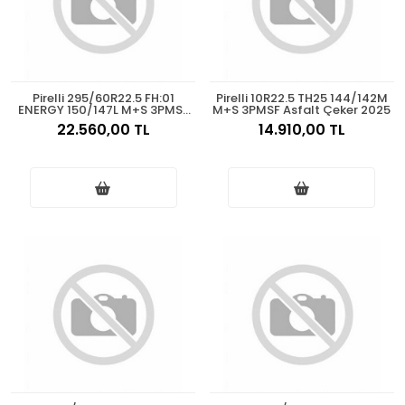
Pirelli 295/60R22.5 FH:01
Pirelli 10R22.5 TH25 144/142M
ENERGY 150/147L M+S 3PMSF
M+S 3PMSF Asfalt Çeker 2025
Asfalt Düz 2025
22.560,00 TL
14.910,00 TL