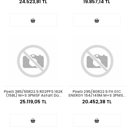
24.523,81 TL
19.857,14 TL
Pirelli 385/55R22.5 R02PFS 162K
Pirelli 295/80R22.5 FH 01C
(158L) M+S 3PMSF Asfalt Düz
ENERGY 154/149M M+S 3PMSF
2025
Asfalt Düz 2025
25.119,05 TL
20.452,38 TL