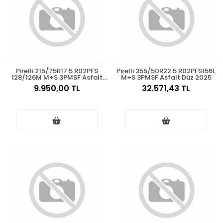
Pirelli 215/75R17.5 R02PFS
Pirelli 355/50R22.5 R02PFS156L
128/126M M+S 3PMSF Asfalt
M+S 3PMSF Asfalt Düz 2025
Düz 2025
9.950,00 TL
32.571,43 TL