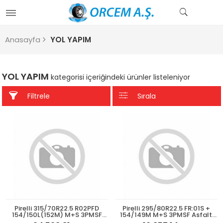
Anasayfa
YOL YAPIM
YOL YAPIM
kategorisi içeriğindeki ürünler listeleniyor
Filtrele
Sırala
Pirelli 315/70R22.5 R02PFD
Pirelli 295/80R22.5 FR:01S +
154/150L(152M) M+S 3PMSF
154/149M M+S 3PMSF Asfalt
Asfalt Çeker 2025
Düz 2025