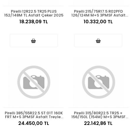
Pirelli 12R22.5 TR25 PLUS
Pirelli 215/75R17.5 R02PFD
152/148M TL Asfalt Çeker 2025
126/124M M+S 3PMSF Asfalt
Çeker 2025
18.238,09 TL
10.332,00 TL
Pirelli 385/55R22.5 ST:01T 160K
Pirelli 315/80R22.5 TR25 +
FRT M+S 3PMSF Asfalt Treyler
156/150L (154M) M+S 3PMSF
2025
Asfalt Çeker 2025
24.450,00 TL
22.142,86 TL